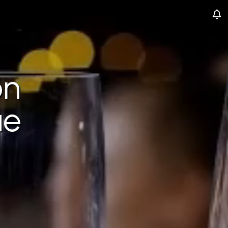
ón
ue