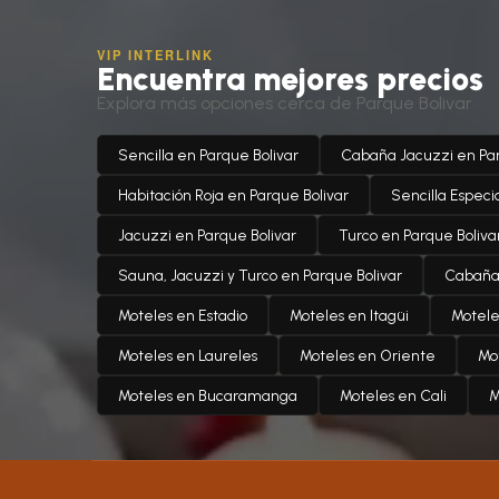
VIP INTERLINK
Encuentra mejores precios
Explora más opciones cerca de Parque Bolivar
Sencilla en Parque Bolivar
Cabaña Jacuzzi en Par
Habitación Roja en Parque Bolivar
Sencilla Especi
Jacuzzi en Parque Bolivar
Turco en Parque Boliva
Sauna, Jacuzzi y Turco en Parque Bolivar
Cabaña 
Moteles en Estadio
Moteles en Itagüi
Motele
Moteles en Laureles
Moteles en Oriente
Mo
Moteles en Bucaramanga
Moteles en Cali
M