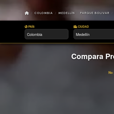
COLOMBIA
MEDELLÍN
PARQUE BOLIVAR
PAÍS
CIUDAD
Compara Pre
No 