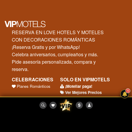
RESERVA EN LOVE HOTELS Y MOTELES
CON DECORACIONES ROMÁNTICAS
¡Reserva Gratis y por WhatsApp!
Celebra aniversarios, cumpleaños y más.
Pide asesoría personalizada, compara y
reserva.
CELEBRACIONES
SOLO EN VIPMOTELS
Planes Románticos
¡Moteliar paga!
1
Ver Mejores Precios
SOY UN MOTEL
SITIO SEGURO
Registrar mi Motel
Términos y Condiciones
Ingreso Motel
Preguntas Frecuentes
Protegido por