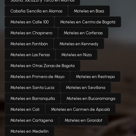
Sauna, Jacuzzi y Turco en Alamos
Cabaña Sencilla en Alamos
Moteles en Bosa
Moteles en Calle 100
Moteles en Centro de Bogotá
Moteles en Chapinero
Moteles en Corferias
Moteles en Fontibón
Moteles en Kennedy
Moteles en Las Ferias
Moteles en Niza
Moteles en Otras Zonas de Bogota
Moteles en Primero de Mayo
Moteles en Restrepo
Moteles en Santa Lucia
Moteles en Sevillana
Moteles en Barranquilla
Moteles en Bucaramanga
Moteles en Cali
Moteles en Carmen de Apicalá
Moteles en Cartagena
Moteles en Girardot
Moteles en Medellín