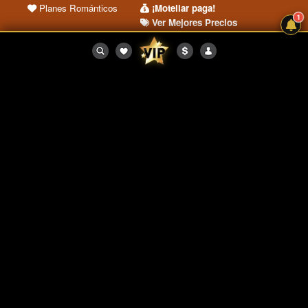
Planes Románticos
¡Moteliar paga!
1
Ver Mejores Precios
SOY UN MOTEL
SITIO SEGURO
Registrar mi Motel
Términos y Condiciones
Ingreso Motel
Preguntas Frecuentes
Protegido por
Compra segura
©
VIP
MOTELS 2026