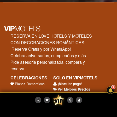
RESERVA EN LOVE HOTELS Y MOTELES
CON DECORACIONES ROMÁNTICAS
¡Reserva Gratis y por WhatsApp!
Celebra aniversarios, cumpleaños y más.
Pide asesoría personalizada, compara y
reserva.
CELEBRACIONES
SOLO EN VIPMOTELS
Planes Románticos
¡Moteliar paga!
1
Ver Mejores Precios
SOY UN MOTEL
SITIO SEGURO
Registrar mi Motel
Términos y Condiciones
Ingreso Motel
Preguntas Frecuentes
Protegido por