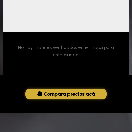
No hay moteles verificados en el mapa para
esta ciudad.
Compara precios acá