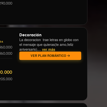
290,000
Decoración
La decoracion trae letras en globo con
IDA
el mensaje que quieras(te amo,feliz
160,000
aniversario),...
ver más
160,000
VER PLAN ROMÁNTICO
60,000
205,000