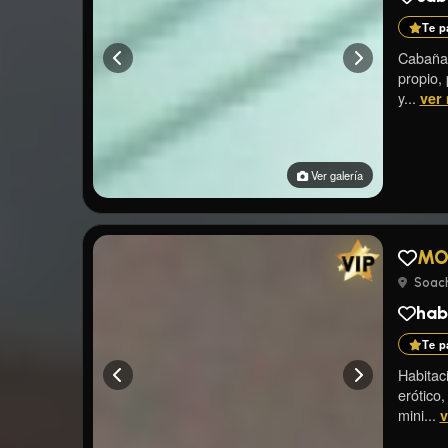
Te p
Cabaña,
propio, 
y...
ver
Ver galería
MO
Soach
habi
Te p
Habitac
erótico,
mini...
v