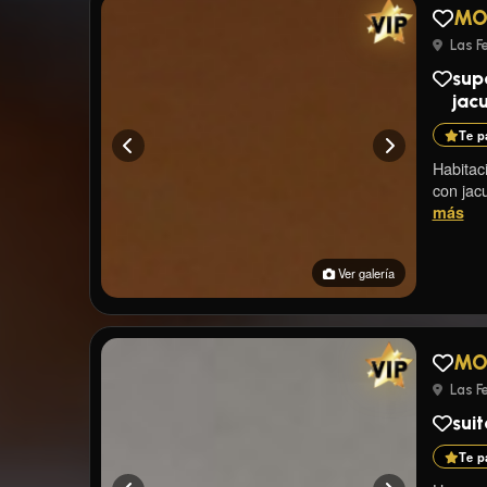
MO
Las Fe
sup
jac
Te p
Habitac
con jacu
más
Ver galería
MO
Las Fe
sui
Te p