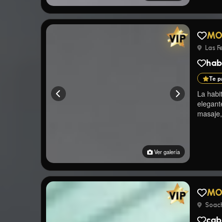
MO
Las Fe
hab
Te p
La habit
elegant
masaje, 
Ver galería
MO
Soach
cab