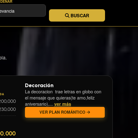
DENAR
BUSCAR
ia.
Decoración
La decoracion trae letras en globo con
IDA
el mensaje que quieras(te amo,feliz
200,000
aniversario),...
ver más
230,000
VER PLAN ROMÁNTICO
00,000