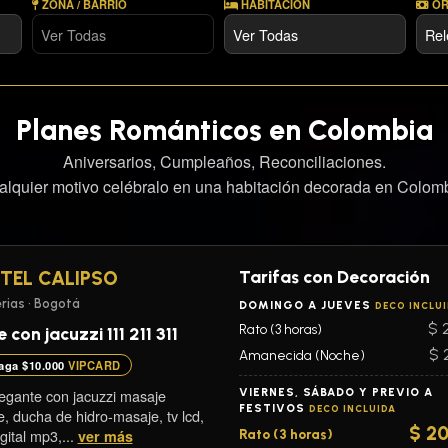
ZONA / BARRIO
HABITACIÓN
OR
Planes Románticos en Colombia
Aniversarios, Cumpleaños, Reconciliaciones.
alquier motivo celébralo en una habitación decorada en Colomb
Tarifas con Decoración
TEL CALIPSO
rias • Bogotá
DOMINGO A JUEVES
DECO INCLU
$ 
Rato (3 horas)
e con jacuzzi 111 211 311
$ 
Amanecida (Noche)
aga $10.000
VIPCARD
legante con jacuzzi masaje
VIERNES, SÁBADO Y PREVIO A
FESTIVOS
DECO INCLUIDA
e, ducha de hidro-masaje, tv lcd,
$ 2
gital mp3,...
ver más
Rato (3 horas)