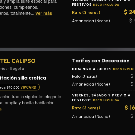
 y amplia suite especial para
FESTIVOS
DECO INCLUIDA
ciones, cumpleaños,
$ 2
rios, totalmente...
ver más
Rato (3 horas)
$ 
Amanecida (Noche)
Tarifas con Decoración
TEL CALIPSO
rias • Bogotá
DOMINGO A JUEVES
DECO INCLU
$ 
Rato (3 horas)
tación silla erotica
$ 
Amanecida (Noche)
aga $10.000
VIPCARD
ación trae lo siguiente: elegante
VIERNES, SÁBADO Y PREVIO A
FESTIVOS
DECO INCLUIDA
la, amplia y bonita habitación...
$ 1
s
Rato (3 horas)
$ 
Amanecida (Noche)