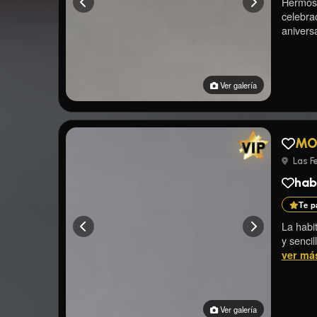
Hermosa
celebra
aniversa
Ver galería
MO
Las Fe
habi
Te p
La habit
y sencil
ver má
Ver galería