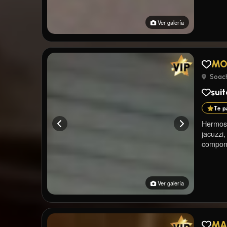
Ver galería
MO
Soach
suit
Te p
Hermosa
jacuzzi, 
compon
Ver galería
MA