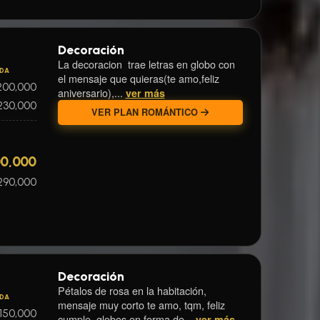
Decoración
La decoracion trae letras en globo con
IDA
el mensaje que quieras(te amo,feliz
200,000
aniversario),...
ver más
230,000
VER PLAN ROMÁNTICO
00,000
290,000
Decoración
Pétalos de rosa en la habitación,
IDA
mensaje muy corto te amo, tqm, feliz
150,000
cumple. globos en forma de...
ver más