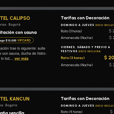
Tarifas con Decoración
TEL CALIPSO
rias • Bogotá
DOMINGO A JUEVES
DECO INCLU
$ 
Rato (3 horas)
itación con sauna
$ 
Amanecida (Noche)
aga $10.000
VIPCARD
ación trae lo siguiente: suite
VIERNES, SÁBADO Y PREVIO A
FESTIVOS
DECO INCLUIDA
e con sauna, ducha de hidro-
$ 2
tv lcd,...
ver más
Rato (3 horas)
$ 
Amanecida (Noche)
Tarifas con Decoración
TEL KANCUN
a • Bogotá
DOMINGO A JUEVES
DECO INCLU
$ 
Rato (4 horas)
aña sencilla