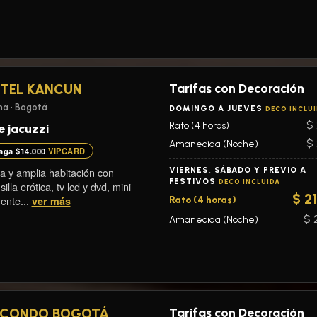
Tarifas con Decoración
TEL KANCUN
a • Bogotá
DOMINGO A JUEVES
DECO INCLU
$ 
Rato (4 horas)
e jacuzzi
$ 
Amanecida (Noche)
aga $14.000
VIPCARD
 y amplia habitación con
VIERNES, SÁBADO Y PREVIO A
FESTIVOS
DECO INCLUIDA
silla erótica, tv lcd y dvd, mini
$ 2
ente...
ver más
Rato (4 horas)
$ 
Amanecida (Noche)
Tarifas con Decoración
CONDO BOGOTÁ