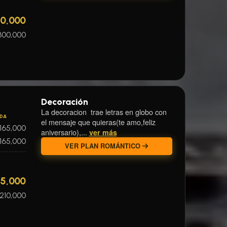
40,000
300,000
Decoración
La decoracion trae letras en globo con
IDA
el mensaje que quieras(te amo,feliz
165,000
aniversario),...
ver más
165,000
VER PLAN ROMÁNTICO
65,000
210,000