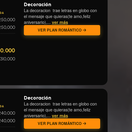
Decoración
La decoracion trae letras en globo con
IDA
el mensaje que quieras(te amo,feliz
250,000
aniversario),...
ver más
250,000
VER PLAN ROMÁNTICO
50,000
310,000
Decoración
La decoracion trae letras en globo con
IDA
el mensaje que quieras(te amo,feliz
240,000
aniversario),...
ver más
240,000
VER PLAN ROMÁNTICO