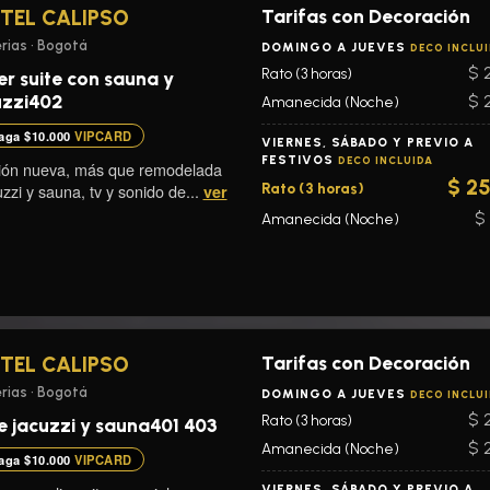
Tarifas con Decoración
TEL CALIPSO
rias • Bogotá
DOMINGO A JUEVES
DECO INCLU
$ 
Rato (3 horas)
er suite con sauna y
uzzi402
$ 
Amanecida (Noche)
aga $10.000
VIPCARD
VIERNES, SÁBADO Y PREVIO A
FESTIVOS
DECO INCLUIDA
ión nueva, más que remodelada
$ 2
zzi y sauna, tv y sonido de...
Rato (3 horas)
ver
$ 
Amanecida (Noche)
Tarifas con Decoración
TEL CALIPSO
rias • Bogotá
DOMINGO A JUEVES
DECO INCLU
$ 
Rato (3 horas)
te jacuzzi y sauna401 403
$ 
Amanecida (Noche)
aga $10.000
VIPCARD
VIERNES, SÁBADO Y PREVIO A