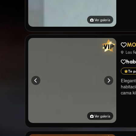
Ver galería
MO
Las Fe
habi
Te p
Elegante
habitac
cama kin
Ver galería