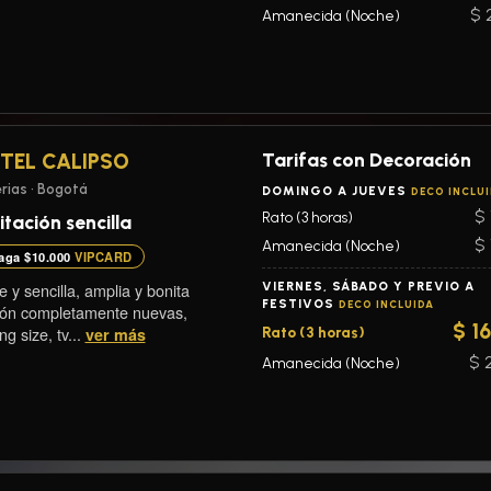
$ 
Amanecida (Noche)
Tarifas con Decoración
TEL CALIPSO
rias • Bogotá
DOMINGO A JUEVES
DECO INCLU
$ 
Rato (3 horas)
tación sencilla
$ 
Amanecida (Noche)
aga $10.000
VIPCARD
 y sencilla, amplia y bonita
VIERNES, SÁBADO Y PREVIO A
FESTIVOS
DECO INCLUIDA
ión completamente nuevas,
$ 1
g size, tv...
ver más
Rato (3 horas)
$ 
Amanecida (Noche)