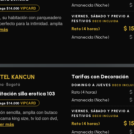
$ 
Amanecida (Noche)
aga $14.000
VIPCARD
 su habitación con parqueadero
VIERNES, SÁBADO Y PREVIO A
FESTIVOS
DECO INCLUIDA
perfecto para la intimidad. amplia
$ 1
 más
Rato (4 horas)
$ 
Amanecida (Noche)
Tarifas con Decoración
TEL KANCUN
a • Bogotá
DOMINGO A JUEVES
DECO INCLU
$ 
Rato (4 horas)
tación silla erotica 103
$ 
Amanecida (Noche)
aga $14.000
VIPCARD
ión sencilla, amplia con butaco
VIERNES, SÁBADO Y PREVIO A
FESTIVOS
DECO INCLUIDA
 cama king size, tv lcd con dvd,
$ 1
er más
Rato (4 horas)
$ 
Amanecida (Noche)