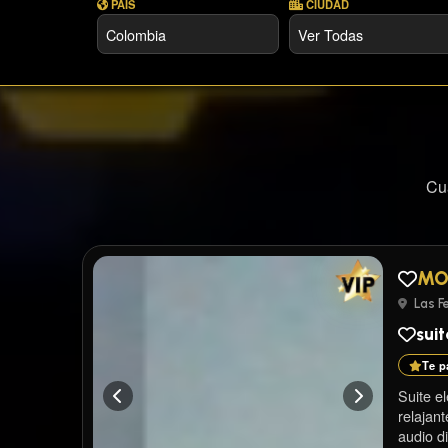
PAÍS
CIUDAD
Cu
MO
Las Fe
suit
Te p
Suite e
relajant
audio di