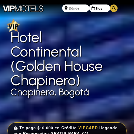
Hotel
Continental
(Golden House
Chapinero)
Chapinero, Bogotá
Te paga $10.000 en Crédito
VIPCARD
llegando
con Reservación GRATIS PARA YA!