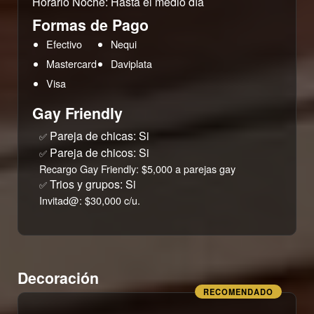
Horario Noche: Hasta el medio día
Formas de Pago
Efectivo
Nequi
Mastercard
Daviplata
Visa
Gay Friendly
Pareja de chicas: Si
✅
Pareja de chicos: Si
✅
Recargo Gay Friendly: $5,000 a parejas gay
Trios y grupos: Si
✅
Invitad@: $30,000 c/u.
Decoración
RECOMENDADO