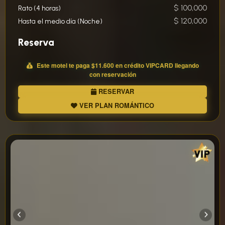
$ 100,000
Rato (4 horas)
$ 120,000
Hasta el medio día (Noche)
Reserva
Este motel te paga
$11.600
en crédito
VIP
CARD llegando
con reservación
RESERVAR
VER PLAN ROMÁNTICO