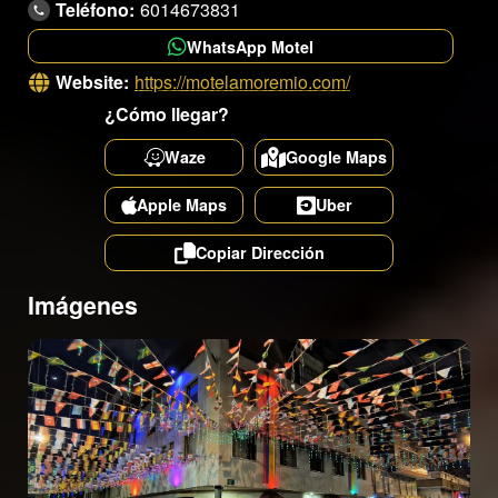
Teléfono:
6014673831
WhatsApp Motel
Website:
https://motelamoremio.com/
¿Cómo llegar?
Waze
Google Maps
Apple Maps
Uber
Copiar Dirección
Imágenes