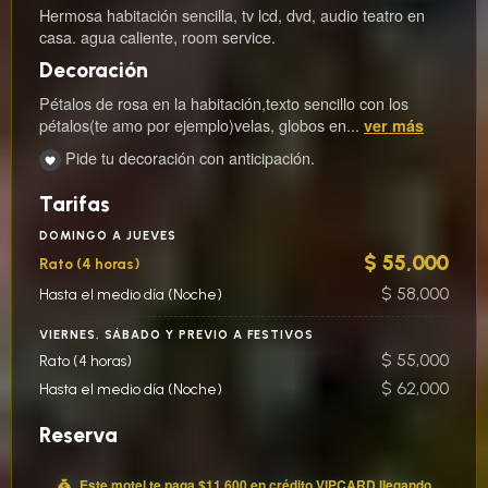
Hermosa habitación sencilla, tv lcd, dvd, audio teatro en
casa. agua caliente, room service.
Decoración
Pétalos de rosa en la habitación,texto sencillo con los
pétalos(te amo por ejemplo)velas, globos en...
ver más
Pide tu decoración con anticipación.
Tarifas
DOMINGO A JUEVES
$ 55,000
Rato (4 horas)
$ 58,000
Hasta el medio día (Noche)
VIERNES, SÁBADO Y PREVIO A FESTIVOS
$ 55,000
Rato (4 horas)
$ 62,000
Hasta el medio día (Noche)
Reserva
Este motel te paga
$11.600
en crédito
VIP
CARD llegando