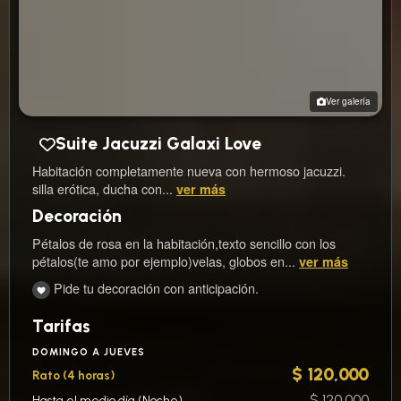
Ver galería
Suite Jacuzzi Galaxi Love
Habitación completamente nueva con hermoso jacuzzi.
silla erótica, ducha con...
ver más
Decoración
Pétalos de rosa en la habitación,texto sencillo con los
pétalos(te amo por ejemplo)velas, globos en...
ver más
Pide tu decoración con anticipación.
Tarifas
DOMINGO A JUEVES
$ 120,000
Rato (4 horas)
$ 120,000
Hasta el medio día (Noche)