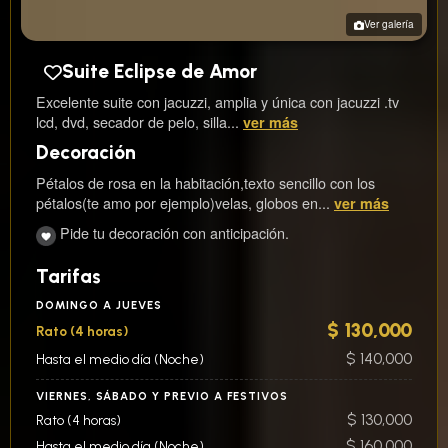
Ver galería
Suite Eclipse de Amor
Excelente suite con jacuzzi, amplia y única con jacuzzi .tv
lcd, dvd, secador de pelo, silla...
ver más
Decoración
Pétalos de rosa en la habitación,texto sencillo con los
pétalos(te amo por ejemplo)velas, globos en...
ver más
Pide tu decoración con anticipación.
Tarifas
DOMINGO A JUEVES
$ 130,000
Rato (4 horas)
$ 140,000
Hasta el medio día (Noche)
VIERNES, SÁBADO Y PREVIO A FESTIVOS
$ 130,000
Rato (4 horas)
$ 160,000
Hasta el medio día (Noche)